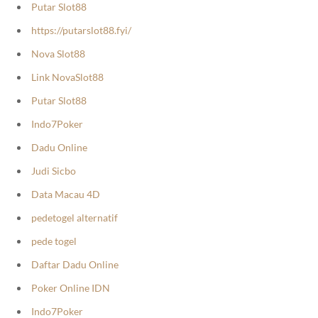
Putar Slot88
https://putarslot88.fyi/
Nova Slot88
Link NovaSlot88
Putar Slot88
Indo7Poker
Dadu Online
Judi Sicbo
Data Macau 4D
pedetogel alternatif
pede togel
Daftar Dadu Online
Poker Online IDN
Indo7Poker