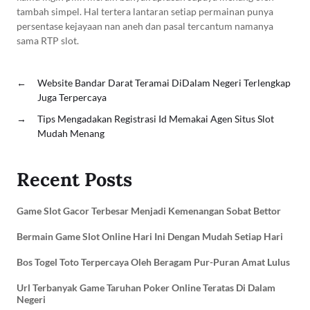
tambah simpel. Hal tertera lantaran setiap permainan punya
persentase kejayaan nan aneh dan pasal tercantum namanya
sama RTP slot.
←
Website Bandar Darat Teramai DiDalam Negeri Terlengkap
Juga Terpercaya
→
Tips Mengadakan Registrasi Id Memakai Agen Situs Slot
Mudah Menang
Recent Posts
Game Slot Gacor Terbesar Menjadi Kemenangan Sobat Bettor
Bermain Game Slot Online Hari Ini Dengan Mudah Setiap Hari
Bos Togel Toto Terpercaya Oleh Beragam Pur-Puran Amat Lulus
Url Terbanyak Game Taruhan Poker Online Teratas Di Dalam
Negeri