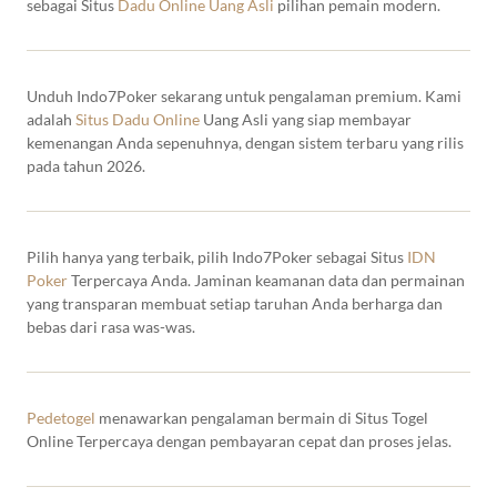
sebagai Situs
Dadu Online Uang Asli
pilihan pemain modern.
Unduh Indo7Poker sekarang untuk pengalaman premium. Kami
adalah
Situs Dadu Online
Uang Asli yang siap membayar
kemenangan Anda sepenuhnya, dengan sistem terbaru yang rilis
pada tahun 2026.
Pilih hanya yang terbaik, pilih Indo7Poker sebagai Situs
IDN
Poker
Terpercaya Anda. Jaminan keamanan data dan permainan
yang transparan membuat setiap taruhan Anda berharga dan
bebas dari rasa was-was.
Pedetogel
menawarkan pengalaman bermain di Situs Togel
Online Terpercaya dengan pembayaran cepat dan proses jelas.