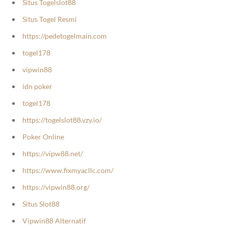
Situs Togelslot88
Situs Togel Resmi
https://pedetogelmain.com
togel178
vipwin88
idn poker
togel178
https://togelslot88.vzy.io/
Poker Online
https://vipw88.net/
https://www.fixmyacllc.com/
https://vipwin88.org/
Situs Slot88
Vipwin88 Alternatif