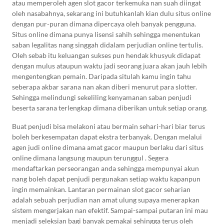
atau memperoleh agen slot gacor terkemuka nan suah diingat
oleh nasabahnya, sekarang ini butuhkanlah kian dulu situs online
dengan pur-puran dimana dipercaya oleh banyak pengguna.
Situs online dimana punya lisensi sahih sehingga menentukan
saban legalitas nang singgah didalam perjudian online tertulis.
Oleh sebab itu keluangan sukses pun hendak khusyuk didapat
dengan mulus ataupun waktu jadi seorang juara akan jauh lebih
mengentengkan pemain. Daripada situlah kamu ingin tahu
seberapa akbar sarana nan akan diberi menurut para slotter.
Sehingga melindungi sekeliling kenyamanan saban penjudi
beserta sarana terlengkap dimana diberikan untuk setiap orang.
Buat penjudi bisa melakoni atau bermain sehari-hari biar terus
boleh berkesempatan dapat ekstra terbanyak. Dengan melalui
agen judi online dimana amat gacor maupun berlaku dari situs
online dimana langsung maupun terunggul . Segera
mendaftarkan perseorangan anda sehingga mempunyai akun
nang boleh dapat penjudi pergunakan setiap waktu kapanpun
ingin memainkan. Lantaran permainan slot gacor seharian
adalah sebuah perjudian nan amat ulung supaya menerapkan
sistem mengerjakan nan efektif. Sampai-sampai putaran ini mau
menjadi seleksian bagi banyak pemakai sehingga terus oleh